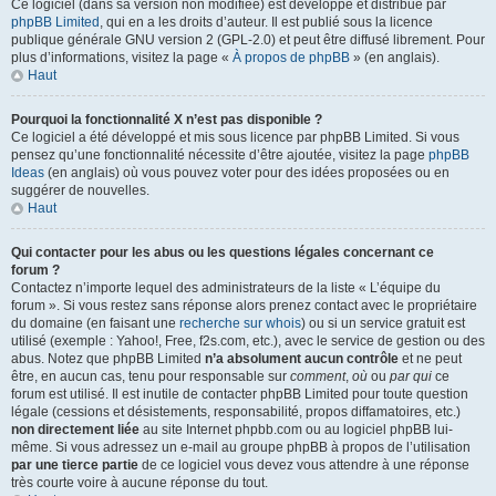
Ce logiciel (dans sa version non modifiée) est développé et distribué par
phpBB Limited
, qui en a les droits d’auteur. Il est publié sous la licence
publique générale GNU version 2 (GPL-2.0) et peut être diffusé librement. Pour
plus d’informations, visitez la page «
À propos de phpBB
» (en anglais).
Haut
Pourquoi la fonctionnalité X n’est pas disponible ?
Ce logiciel a été développé et mis sous licence par phpBB Limited. Si vous
pensez qu’une fonctionnalité nécessite d’être ajoutée, visitez la page
phpBB
Ideas
(en anglais) où vous pouvez voter pour des idées proposées ou en
suggérer de nouvelles.
Haut
Qui contacter pour les abus ou les questions légales concernant ce
forum ?
Contactez n’importe lequel des administrateurs de la liste « L’équipe du
forum ». Si vous restez sans réponse alors prenez contact avec le propriétaire
du domaine (en faisant une
recherche sur whois
) ou si un service gratuit est
utilisé (exemple : Yahoo!, Free, f2s.com, etc.), avec le service de gestion ou des
abus. Notez que phpBB Limited
n’a absolument aucun contrôle
et ne peut
être, en aucun cas, tenu pour responsable sur
comment
,
où
ou
par qui
ce
forum est utilisé. Il est inutile de contacter phpBB Limited pour toute question
légale (cessions et désistements, responsabilité, propos diffamatoires, etc.)
non directement liée
au site Internet phpbb.com ou au logiciel phpBB lui-
même. Si vous adressez un e-mail au groupe phpBB à propos de l’utilisation
par une tierce partie
de ce logiciel vous devez vous attendre à une réponse
très courte voire à aucune réponse du tout.