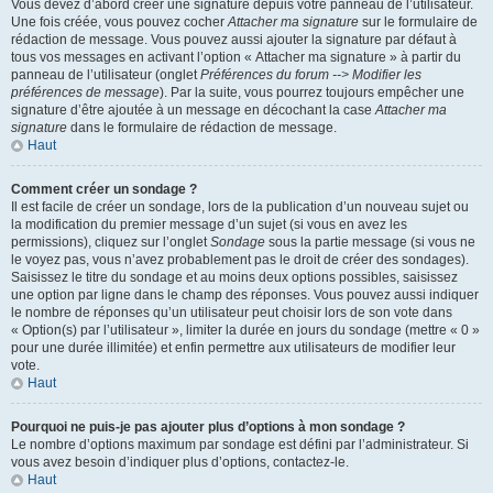
Vous devez d’abord créer une signature depuis votre panneau de l’utilisateur.
Une fois créée, vous pouvez cocher
Attacher ma signature
sur le formulaire de
rédaction de message. Vous pouvez aussi ajouter la signature par défaut à
tous vos messages en activant l’option « Attacher ma signature » à partir du
panneau de l’utilisateur (onglet
Préférences du forum --> Modifier les
préférences de message
). Par la suite, vous pourrez toujours empêcher une
signature d’être ajoutée à un message en décochant la case
Attacher ma
signature
dans le formulaire de rédaction de message.
Haut
Comment créer un sondage ?
Il est facile de créer un sondage, lors de la publication d’un nouveau sujet ou
la modification du premier message d’un sujet (si vous en avez les
permissions), cliquez sur l’onglet
Sondage
sous la partie message (si vous ne
le voyez pas, vous n’avez probablement pas le droit de créer des sondages).
Saisissez le titre du sondage et au moins deux options possibles, saisissez
une option par ligne dans le champ des réponses. Vous pouvez aussi indiquer
le nombre de réponses qu’un utilisateur peut choisir lors de son vote dans
« Option(s) par l’utilisateur », limiter la durée en jours du sondage (mettre « 0 »
pour une durée illimitée) et enfin permettre aux utilisateurs de modifier leur
vote.
Haut
Pourquoi ne puis-je pas ajouter plus d’options à mon sondage ?
Le nombre d’options maximum par sondage est défini par l’administrateur. Si
vous avez besoin d’indiquer plus d’options, contactez-le.
Haut