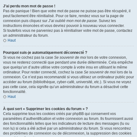
J’ai perdu mon mot de passe !
Pas de panique ! Bien que votre mot de passe ne puisse pas être récupéré, il
peut facilement être réinitialisé. Pour ce faire, rendez vous sur la page de
connexion puis cliquez sur
J’ai oublié mon mot de passe
. Suivez les
instructions énoncées et vous devriez pouvoir à nouveau vous connecter.
Si toutefois vous ne parveniez pas à réinitialiser votre mot de passe, contactez
un administrateur du forum.
Haut
Pourquoi suis-je automatiquement déconnecté ?
Si vous ne cochez pas la case
Se souvenir de moi
lors de votre connexion,
vous ne resterez connecté que pendant une durée déterminée. Cela empêche
que quelqu’un d’autre utilise votre compte à votre insu en utilisant le même
ordinateur. Pour rester connecté, cochez la case
Se souvenir de moi
lors de la
connexion. Ce n’est pas recommandé si vous utilisez un ordinateur public pour
accéder au forum (bibliothèque, cyber-café, université, etc.). Si vous ne voyez
pas cette case, cela signifie qu’un administrateur du forum a désactivé cette
fonctionnalité.
Haut
À quoi sert « Supprimer les cookies du forum » ?
Cela supprime tous les cookies créés par phpBB qui conservent vos
paramètres d’authentification et votre connexion au forum. Ils fournissent aussi
des fonctionnalités telles que les indicateurs de lecture des messages (lu ou
non lu) si cela a été activé par un administrateur du forum. Si vous rencontrez
des problèmes de connexion ou de déconnexion, la suppression des cookies