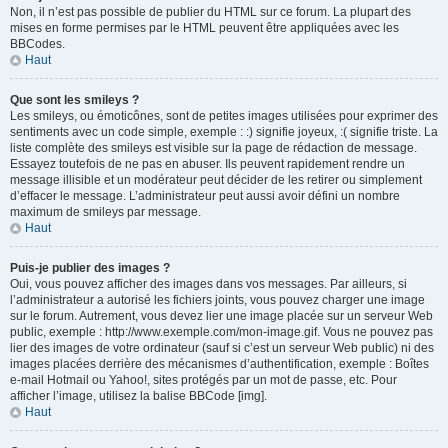
Non, il n’est pas possible de publier du HTML sur ce forum. La plupart des
mises en forme permises par le HTML peuvent être appliquées avec les
BBCodes.
Haut
Que sont les smileys ?
Les smileys, ou émoticônes, sont de petites images utilisées pour exprimer des
sentiments avec un code simple, exemple : :) signifie joyeux, :( signifie triste. La
liste complète des smileys est visible sur la page de rédaction de message.
Essayez toutefois de ne pas en abuser. Ils peuvent rapidement rendre un
message illisible et un modérateur peut décider de les retirer ou simplement
d’effacer le message. L’administrateur peut aussi avoir défini un nombre
maximum de smileys par message.
Haut
Puis-je publier des images ?
Oui, vous pouvez afficher des images dans vos messages. Par ailleurs, si
l’administrateur a autorisé les fichiers joints, vous pouvez charger une image
sur le forum. Autrement, vous devez lier une image placée sur un serveur Web
public, exemple : http://www.exemple.com/mon-image.gif. Vous ne pouvez pas
lier des images de votre ordinateur (sauf si c’est un serveur Web public) ni des
images placées derrière des mécanismes d’authentification, exemple : Boîtes
e-mail Hotmail ou Yahoo!, sites protégés par un mot de passe, etc. Pour
afficher l’image, utilisez la balise BBCode [img].
Haut