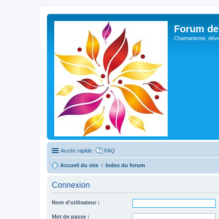
Forum de 
Chamanisme, déve
Accès rapide
FAQ
Accueil du site
Index du forum
Connexion
Nom d’utilisateur :
Mot de passe :