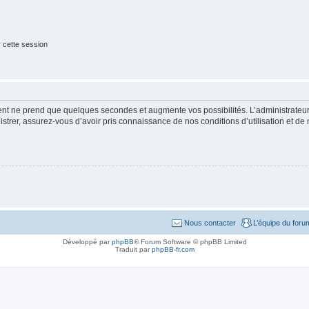
 cette session
ment ne prend que quelques secondes et augmente vos possibilités. L’administrate
strer, assurez-vous d’avoir pris connaissance de nos conditions d’utilisation et de n
Nous contacter
L’équipe du foru
Développé par
phpBB
® Forum Software © phpBB Limited
Traduit par
phpBB-fr.com