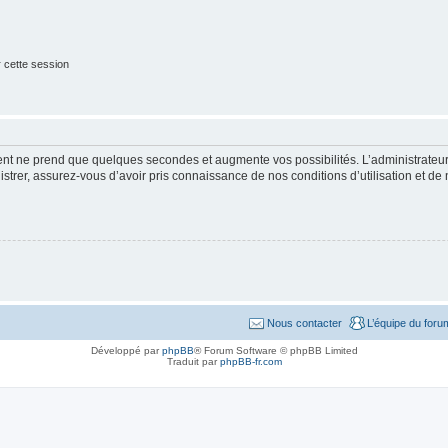
 cette session
ment ne prend que quelques secondes et augmente vos possibilités. L’administrate
strer, assurez-vous d’avoir pris connaissance de nos conditions d’utilisation et de n
Nous contacter
L’équipe du foru
Développé par
phpBB
® Forum Software © phpBB Limited
Traduit par
phpBB-fr.com