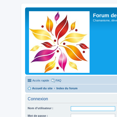
Forum de 
Chamanisme, déve
Accès rapide
FAQ
Accueil du site
Index du forum
Connexion
Nom d’utilisateur :
Mot de passe :