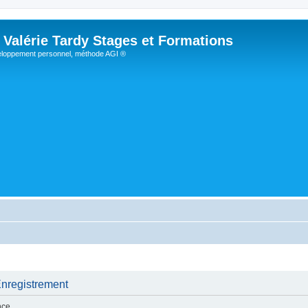
Valérie Tardy Stages et Formations
loppement personnel, méthode AGI ®
Enregistrement
nce.