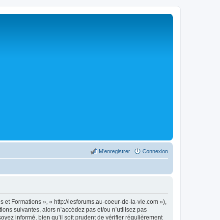
M’enregistrer
Connexion
 et Formations », « http://lesforums.au-coeur-de-la-vie.com »),
ons suivantes, alors n’accédez pas et/ou n’utilisez pas
ez informé, bien qu’il soit prudent de vérifier régulièrement