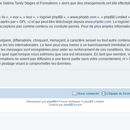
 de Valérie Tardy Stages et Formations » alors que des changements ont été effectu
ls », « eux », « leur », « logiciel phpBB », « www.phpbb.com », « phpBB Limited »,
-après par « GPL ») et qui peut être téléchargé depuis
www.phpbb.com
. Le logicie
acceptons pas comme contenu ou conduite permis. Pour de plus amples informations
lgaire, diffamatoire, choquant, menaçant, à caractère sexuel ou tout autre contenu 
 les lois internationales. Le faire peut vous mener à un bannissement immédiat et 
us les messages sont enregistrées pour aider au renforcement de ces conditions. V
te quel sujet lorsque nous estimons que cela est nécessaire. En tant que membre, v
mations ne soient pas diffusées à une tierce partie sans votre consentement, ni «
e piratage visant à compromettre les données.
Nous contacter
L’équipe du foru
Développé par
phpBB
® Forum Software © phpBB Limited
Traduit par
phpBB-fr.com