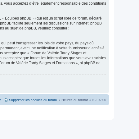
és, vous acceptez d’être légalement responsable des conditions
 « Équipes phpBB ») qui est un script libre de forum, déclaré
l phpBB facilite seulement les discussions sur Internet. phpBB
 au sujet de phpBB, veuillez consulter :
qui peut transgresser les lois de votre pays, du pays où
permanent, avec une notification à votre fournisseur d’accès à
ous acceptez que « Forum de Valérie Tardy Stages et
ous acceptez que toutes les informations que vous avez saisies
 Forum de Valérie Tardy Stages et Formations », ni phpBB ne
m
Supprimer les cookies du forum
Heures au format
UTC+02:00