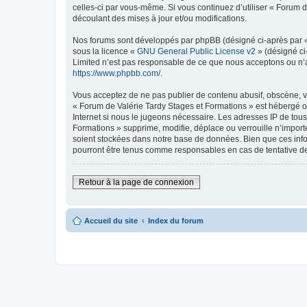
celles-ci par vous-même. Si vous continuez d’utiliser « Forum
découlant des mises à jour et/ou modifications.
Nos forums sont développés par phpBB (désigné ci-après par « i
sous la licence «
GNU General Public License v2
» (désigné ci
Limited n’est pas responsable de ce que nous acceptons ou n’
https://www.phpbb.com/
.
Vous acceptez de ne pas publier de contenu abusif, obscène, vu
« Forum de Valérie Tardy Stages et Formations » est hébergé ou
Internet si nous le jugeons nécessaire. Les adresses IP de to
Formations » supprime, modifie, déplace ou verrouille n’impor
soient stockées dans notre base de données. Bien que ces infor
pourront être tenus comme responsables en cas de tentative d
Retour à la page de connexion
Accueil du site
Index du forum