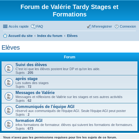
Forum de Valérie Tardy Stages et
Formations
Accès rapide
FAQ
M’enregistrer
Connexion
Accueil du site
Index du forum
Elèves
Elèves
Forum
Suivi des élèves
C'est ici que les élèves postent leur DP et qu'on les aide.
Sujets :
205
après stage
Les suites des stages
Sujets :
72
Messages de Valérie
Messages et réflexions de Valérie sur les stages et ses autres activités
Sujets :
62
Communiqués de l'équipe AGI
réservé aux communiqués de l'équipe AGI. Seule l'équipe AGI peut poster
Sujets :
2
formation AGI
infos formations de formateur. élèves qui suivent les formations de formateurs.
Sujets :
673
Vous n’avez pas les permissions requises pour lire les sujets de ce forum.