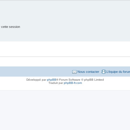
 cette session
Nous contacter
L’équipe du foru
Développé par
phpBB
® Forum Software © phpBB Limited
Traduit par
phpBB-fr.com