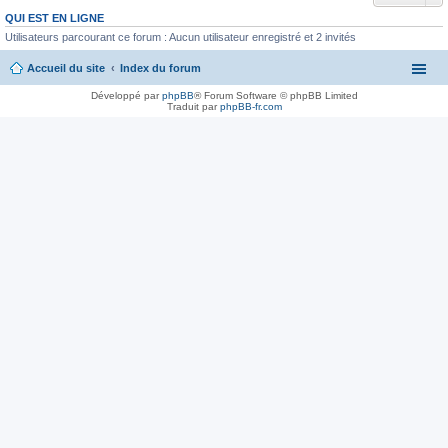
QUI EST EN LIGNE
Utilisateurs parcourant ce forum : Aucun utilisateur enregistré et 2 invités
Accueil du site
Index du forum
Développé par
phpBB
® Forum Software © phpBB Limited
Traduit par
phpBB-fr.com