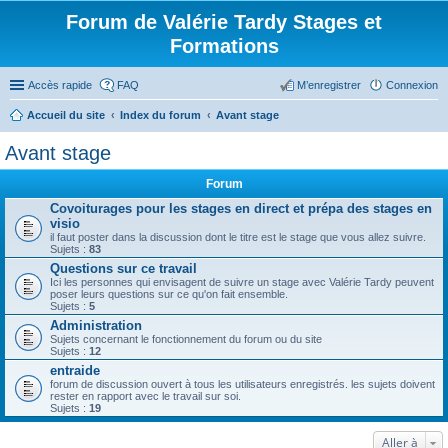
Forum de Valérie Tardy Stages et
Formations
Accès rapide
FAQ
M’enregistrer
Connexion
Accueil du site
Index du forum
Avant stage
Avant stage
Forum
Covoiturages pour les stages en direct et prépa des stages en
visio
il faut poster dans la discussion dont le titre est le stage que vous allez suivre.
Sujets :
83
Questions sur ce travail
Ici les personnes qui envisagent de suivre un stage avec Valérie Tardy peuvent
poser leurs questions sur ce qu'on fait ensemble.
Sujets :
5
Administration
Sujets concernant le fonctionnement du forum ou du site
Sujets :
12
entraide
forum de discussion ouvert à tous les utilisateurs enregistrés. les sujets doivent
rester en rapport avec le travail sur soi.
Sujets :
19
Aller à