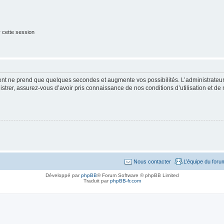
 cette session
ment ne prend que quelques secondes et augmente vos possibilités. L’administrate
strer, assurez-vous d’avoir pris connaissance de nos conditions d’utilisation et de n
Nous contacter
L’équipe du foru
Développé par
phpBB
® Forum Software © phpBB Limited
Traduit par
phpBB-fr.com