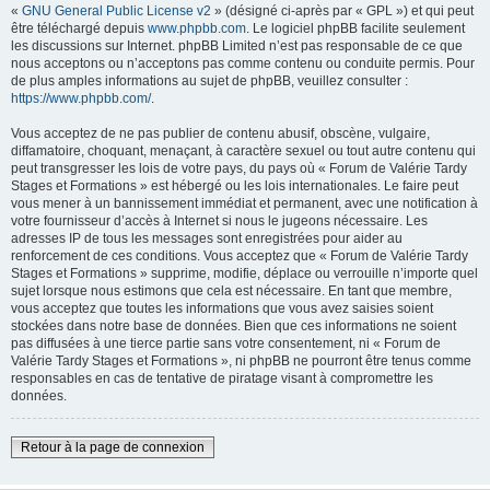
«
GNU General Public License v2
» (désigné ci-après par « GPL ») et qui peut
être téléchargé depuis
www.phpbb.com
. Le logiciel phpBB facilite seulement
les discussions sur Internet. phpBB Limited n’est pas responsable de ce que
nous acceptons ou n’acceptons pas comme contenu ou conduite permis. Pour
de plus amples informations au sujet de phpBB, veuillez consulter :
https://www.phpbb.com/
.
Vous acceptez de ne pas publier de contenu abusif, obscène, vulgaire,
diffamatoire, choquant, menaçant, à caractère sexuel ou tout autre contenu qui
peut transgresser les lois de votre pays, du pays où « Forum de Valérie Tardy
Stages et Formations » est hébergé ou les lois internationales. Le faire peut
vous mener à un bannissement immédiat et permanent, avec une notification à
votre fournisseur d’accès à Internet si nous le jugeons nécessaire. Les
adresses IP de tous les messages sont enregistrées pour aider au
renforcement de ces conditions. Vous acceptez que « Forum de Valérie Tardy
Stages et Formations » supprime, modifie, déplace ou verrouille n’importe quel
sujet lorsque nous estimons que cela est nécessaire. En tant que membre,
vous acceptez que toutes les informations que vous avez saisies soient
stockées dans notre base de données. Bien que ces informations ne soient
pas diffusées à une tierce partie sans votre consentement, ni « Forum de
Valérie Tardy Stages et Formations », ni phpBB ne pourront être tenus comme
responsables en cas de tentative de piratage visant à compromettre les
données.
Retour à la page de connexion