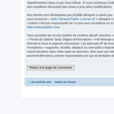
régulièrement celles-ci par vous-même. Si vous continuez d’ut
des conditions découlant des mises à jour et/ou modifications.
Nos forums sont développés par phpBB (désigné ci-après par « i
sous la licence «
GNU General Public License v2
» (désigné ci
Limited n’est pas responsable de ce que nous acceptons ou n’
https://www.phpbb.com/
.
Vous acceptez de ne pas publier de contenu abusif, obscène, vu
« Forum de Valérie Tardy Stages et Formations » est hébergé ou
Internet si nous le jugeons nécessaire. Les adresses IP de to
Formations » supprime, modifie, déplace ou verrouille n’impor
soient stockées dans notre base de données. Bien que ces infor
pourront être tenus comme responsables en cas de tentative d
Retour à la page de connexion
Accueil du site
Index du forum