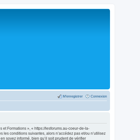
M’enregistrer
Connexion
 et Formations », « https://lesforums.au-coeur-de-la-
 les conditions suivantes, alors n’accédez pas et/ou n’utilisez
 soyez informé, bien qu’il soit prudent de vérifier