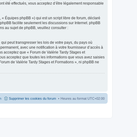
ont été effectués, vous acceptez d’être légalement responsable
 « Équipes phpBB ») qui est un script libre de forum, déclaré
l phpBB facilite seulement les discussions sur Internet. phpBB
 au sujet de phpBB, veuillez consulter :
qui peut transgresser les lois de votre pays, du pays où
permanent, avec une notification à votre fournisseur d’accès à
ous acceptez que « Forum de Valérie Tardy Stages et
ous acceptez que toutes les informations que vous avez saisies
 Forum de Valérie Tardy Stages et Formations », ni phpBB ne
m
Supprimer les cookies du forum
Heures au format
UTC+02:00