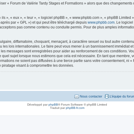
iliser « Forum de Valérie Tardy Stages et Formations » alors que des changements 
ls », « eux », « leur », « logiciel phpBB », « www.phpbb.com », « phpBB Limited »,
-après par « GPL ») et qui peut être téléchargé depuis
www.phpbb.com
. Le logicie
acceptons pas comme contenu ou conduite permis. Pour de plus amples informations
lgaire, diffamatoire, choquant, menaçant, à caractère sexuel ou tout autre contenu 
 les lois internationales. Le faire peut vous mener à un bannissement immédiat et 
us les messages sont enregistrées pour aider au renforcement de ces conditions. V
te quel sujet lorsque nous estimons que cela est nécessaire. En tant que membre, v
mations ne soient pas diffusées à une tierce partie sans votre consentement, ni «
e piratage visant à compromettre les données.
Nous contacter
L’équipe du foru
Développé par
phpBB
® Forum Software © phpBB Limited
Traduit par
phpBB-fr.com