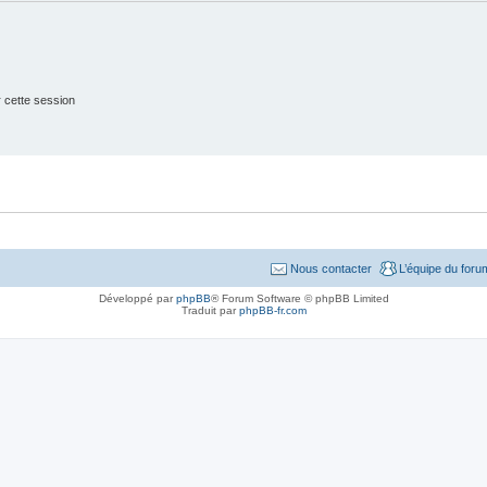
 cette session
Nous contacter
L’équipe du foru
Développé par
phpBB
® Forum Software © phpBB Limited
Traduit par
phpBB-fr.com